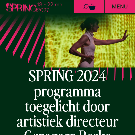
13 - 22 mei
MENU
Ga naar de inhoud
0
2027
SPRING 2024
programma
toegelicht door
artistiek directeur