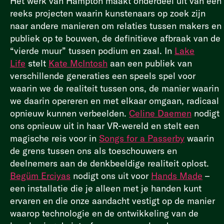
Het werk van Hampton maakt onderdeel uit van een
reeks projecten waarin kunstenaars op zoek zijn
naar andere manieren om relaties tussen makers en
publiek op te bouwen, de definitieve afbraak van de
“vierde muur” tussen podium en zaal. In
Lake
Life
stelt
Kate McIntosh
aan een publiek van
verschillende generaties een speels spel voor
waarin we de realiteit tussen ons, de manier waarin
we daarin opereren en met elkaar omgaan, radicaal
opnieuw kunnen verbeelden.
Celine Daemen
nodigt
ons opnieuw uit in haar VR-wereld en stelt een
magische reis voor in
Songs for a Passerby
waarin
de grens tussen ons als toeschouwers en
deelnemers aan de denkbeeldige realiteit oplost.
Begüm Erciyas
nodigt ons uit voor
Hands Made
–
een installatie die je alleen met je handen kunt
ervaren en die onze aandacht vestigt op de manier
waarop technologie en de ontwikkeling van de