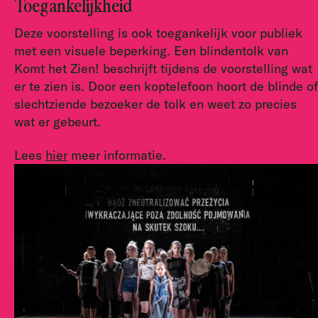
Toegankelijkheid
Deze voorstelling is ook toegankelijk voor publiek
met een visuele beperking. Een blindentolk van
Komt het Zien! beschrijft tijdens de voorstelling wat
er te zien is. Door een koptelefoon hoort de blinde of
slechtziende bezoeker de tolk en weet zo precies
wat er gebeurt.
Lees
hier
meer informatie.