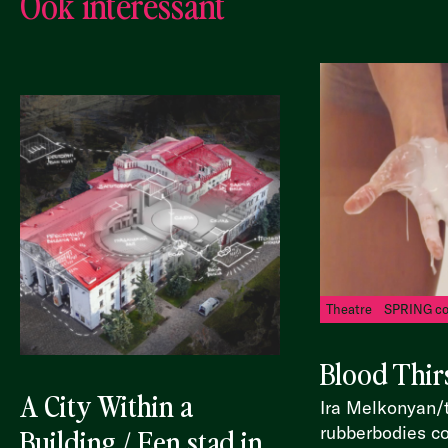
Ook interessant
Theatre
SPRING co
Blood Thir
A City Within a
Ira Melkonyan/
Building / Een stad in
rubberbodies co