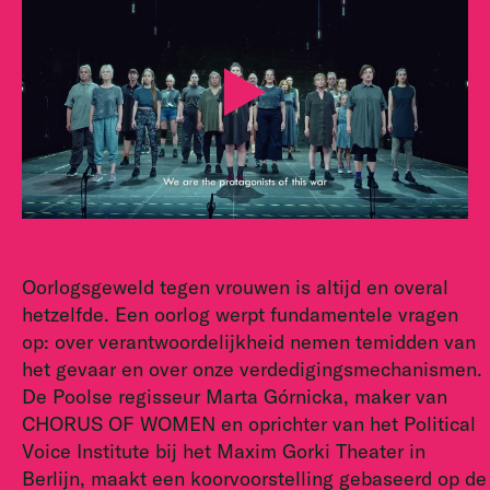
Oorlogsgeweld tegen vrouwen is altijd en overal
hetzelfde. Een oorlog werpt fundamentele vragen
op: over verantwoordelijkheid nemen temidden van
het gevaar en over onze verdedigingsmechanismen.
De Poolse regisseur Marta Górnicka, maker van
CHORUS OF WOMEN en oprichter van het Political
Voice Institute bij het Maxim Gorki Theater in
Berlijn, maakt een koorvoorstelling gebaseerd op de