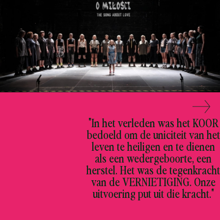
"In het verleden was het KOOR
bedoeld om de uniciteit van het
leven te heiligen en te dienen
als een wedergeboorte, een
herstel. Het was de tegenkracht
van de VERNIETIGING. Onze
uitvoering put uit die kracht."