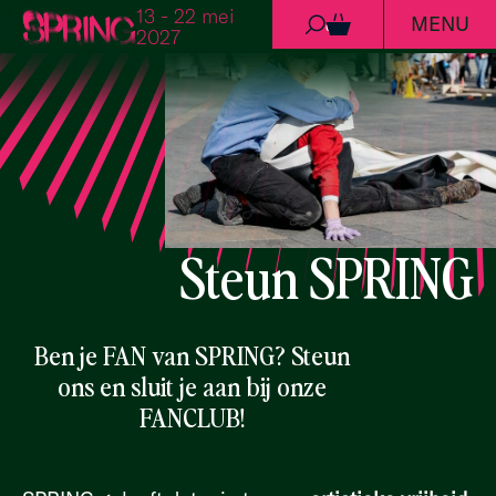
13 - 22 mei
MENU
Ga naar de inhoud
0
2027
Steun SPRING
Ben je FAN van SPRING? Steun
ons en sluit je aan bij onze
FANCLUB!