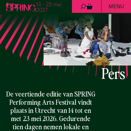
13 - 22 mei
MENU
Ga naar de inhoud
0
2027
Pers
De veertiende editie van SPRING
Performing Arts Festival vindt
plaats in Utrecht van 14 tot en
met 23 mei 2026. Gedurende
tien dagen nemen lokale en