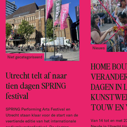
Nieuws
Niet gecategoriseerd
HOME BOU
Utrecht telt af naar
VERANDER
tien dagen SPRING
DAGEN IN 
festival
KUNSTWE
TOUW EN 
SPRING Performing Arts Festival en
Utrecht staan klaar voor de start van de
Van 14 tot en met 2
veertiende editie van het internationale
Neude in Utrecht t
podiumkunstenfestival. De vlaggen