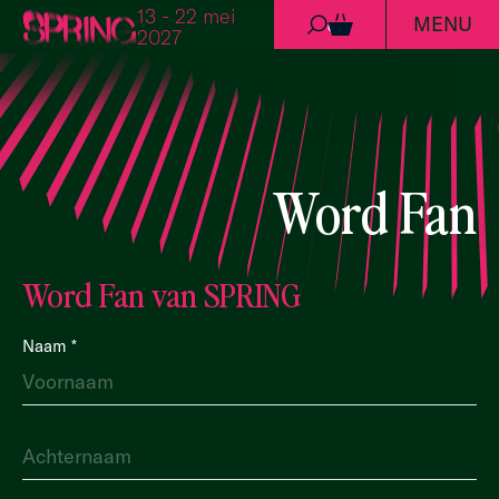
13 - 22 mei
MENU
Ga naar de inhoud
0
2027
Word Fan
Word Fan van SPRING
Fan
Naam
*
worden