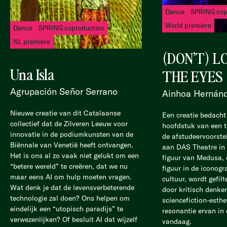
Dance
SPRING cop
World premiere
Dance
SPRING coproduction
NL premiere
(DON’T) L
Una Isla
THE EYES
Agrupación Señor Serrano
Ainhoa Hernán
Nieuwe creatie van dit Catalaanse
Een creatie bedacht
collectief dat de Zilveren Leeuw voor
hoofdstuk van een tr
innovatie in de podiumkunsten van de
de afstudeervoorste
Biënnale van Venetië heeft ontvangen.
aan DAS Theatre in
Het is ons al zo vaak niet gelukt om een
figuur van Medusa, 
“betere wereld” te creëren, dat we nu
figuur in de iconogr
maar eens AI om hulp moeten vragen.
cultuur, wordt gefil
Wat denk je dat de levensverbeterende
door kritisch denke
technologie zal doen? Ons helpen om
sciencefiction-esthe
eindelijk een “utopisch paradijs” te
resonantie ervan in
verwezenlijken? Of besluit AI dat wijzelf
vandaag.