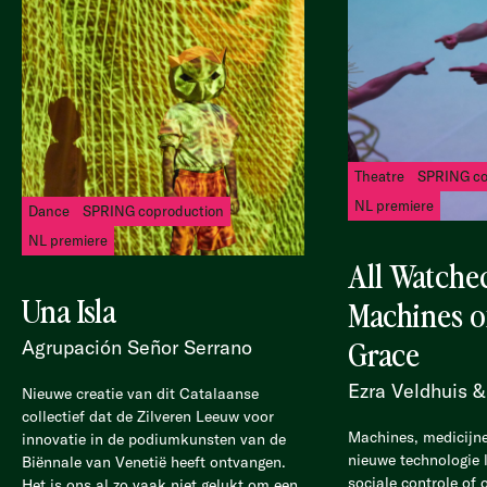
Theatre
SPRING co
NL premiere
Dance
SPRING coproduction
NL premiere
All Watche
Una Isla
Machines o
Grace
Agrupación Señor Serrano
Ezra Veldhuis 
Nieuwe creatie van dit Catalaanse
collectief dat de Zilveren Leeuw voor
Machines, medicijne
innovatie in de podiumkunsten van de
nieuwe technologie l
Biënnale van Venetië heeft ontvangen.
sociale controle of 
Het is ons al zo vaak niet gelukt om een