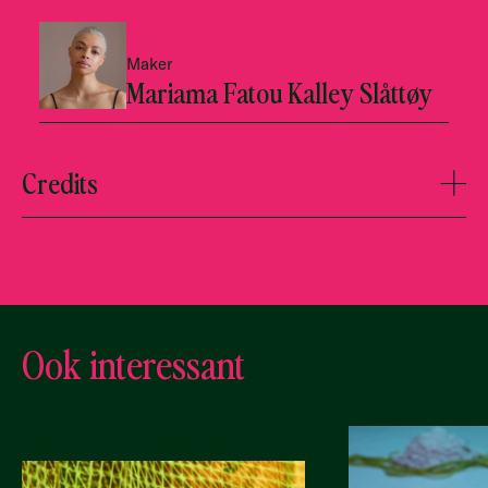
Maker
Mariama Fatou Kalley Slåttøy
Credits
Ook interessant