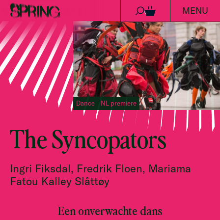
MENU
Ga naar de inhoud
0
Dance
NL premiere
The Syncopators
Ingri Fiksdal, Fredrik Floen, Mariama
Fatou Kalley Slåttøy
Een onverwachte dans