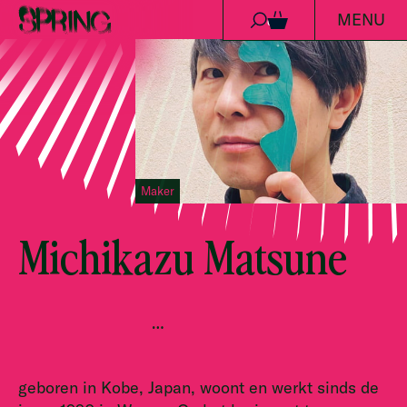
MENU
Ga naar de inhoud
0
Maker
Michikazu Matsune
…
geboren in Kobe, Japan, woont en werkt sinds de