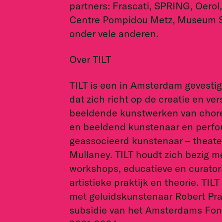
partners: Frascati, SPRING, Oero
Centre Pompidou Metz, Museum Si
onder vele anderen.
Over TILT
TILT is een in Amsterdam gevestig
dat zich richt op de creatie en v
beeldende kunstwerken van chore
en beeldend kunstenaar en perfo
geassocieerd kunstenaar – theate
Mullaney. TILT houdt zich bezig m
workshops, educatieve en curatorië
artistieke praktijk en theorie. TI
met geluidskunstenaar Robert Prav
subsidie van het Amsterdams Fond