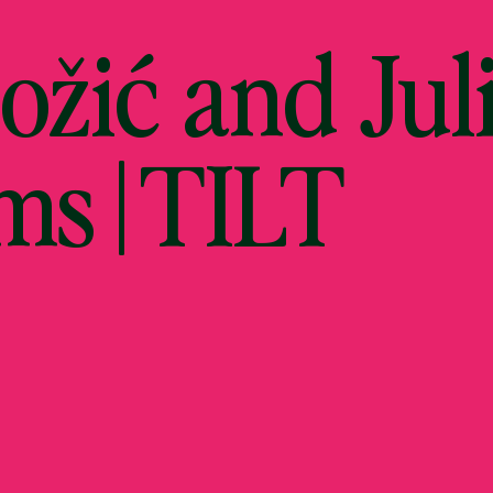
žić and Jul
ms | TILT