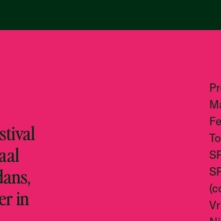
P
M
Fe
tival
To
aal
S
dans,
S
(c
er in
Vr