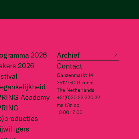
rogramma 2026
Archief
akers 2026
Contact
stival
Ganzenmarkt 14
3512 GD Utrecht
egankelijkheid
The Netherlands
PRING Academy
+31(0)30 23 320 32
ma t/m do
PRING
10:00-17:00
o)producties
ijwilligers