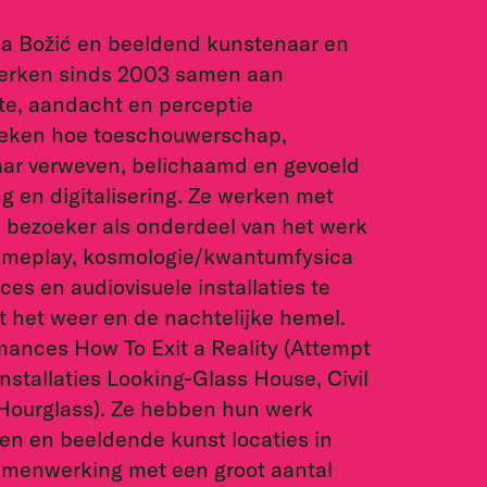
a Božić en beeldend kunstenaar en
werken sinds 2003 samen aan
mte, aandacht en perceptie
zoeken hoe toeschouwerschap,
aar verweven, belichaamd en gevoeld
ng en digitalisering. Ze werken met
 bezoeker als onderdeel van het werk
ameplay, kosmologie/kwantumfysica
s en audiovisuele installaties te
 het weer en de nachtelijke hemel.
ances How To Exit a Reality (Attempt
 installaties Looking-Glass House, Civil
(Hourglass). Ze hebben hun werk
n en beeldende kunst locaties in
samenwerking met een groot aantal