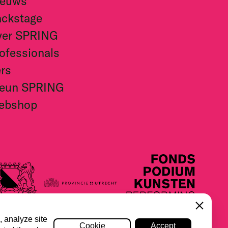
ieuws
ckstage
ver SPRING
ofessionals
rs
teun SPRING
ebshop
Close
, analyze site
Alle partners
Cookie
Accept