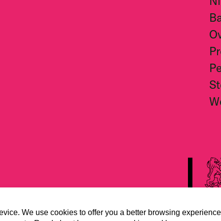
N
Ba
O
Pr
Pe
S
W
evice. We use cookies to offer you a better browsing experience