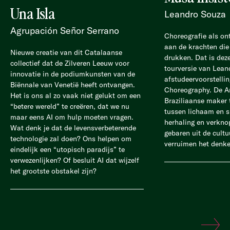
Una Isla
Leandro Souza
Agrupación Señor Serrano
Choreografie als on
aan de krachten die
Nieuwe creatie van dit Catalaanse
drukken. Dat is dez
collectief dat de Zilveren Leeuw voor
tourversie van Lean
innovatie in de podiumkunsten van de
afstudeervoorstelli
Biënnale van Venetië heeft ontvangen.
Choreography. De 
Het is ons al zo vaak niet gelukt om een
Braziliaanse maker 
“betere wereld” te creëren, dat we nu
tussen lichaam en s
maar eens AI om hulp moeten vragen.
herhaling en verkno
Wat denk je dat de levensverbeterende
gebaren uit de cultu
technologie zal doen? Ons helpen om
verruimen het denke
eindelijk een “utopisch paradijs” te
verwezenlijken? Of besluit AI dat wijzelf
het grootste obstakel zijn?