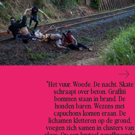
"Het vuur. Woede. De nacht. Skate
schraapt over beton. Graffiti
bommen staan in brand. De
honden baren. Wezens met
capuchons komen eraan. De
lichamen kletteren op de grond,
voegen zich samen in clusters van
vlees. Op een brutaal geraffineerde