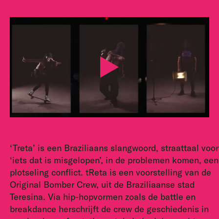
‘Treta’ is een Braziliaans slangwoord, straattaal voor
‘iets dat is misgelopen’, in de problemen komen, een
plotseling conflict. tReta is een voorstelling van de
Original Bomber Crew, uit de Braziliaanse stad
Teresina. Via hip-hopvormen zoals de battle en
breakdance herschrijft de crew de geschiedenis in