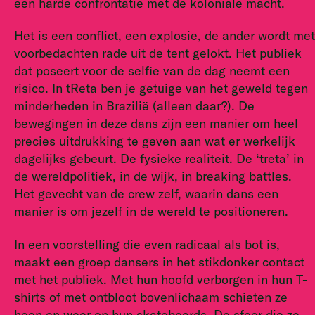
een harde confrontatie met de koloniale macht.
Het is een conflict, een explosie, de ander wordt met
voorbedachten rade uit de tent gelokt. Het publiek
dat poseert voor de selfie van de dag neemt een
risico. In tReta ben je getuige van het geweld tegen
minderheden in Brazilië (alleen daar?). De
bewegingen in deze dans zijn een manier om heel
precies uitdrukking te geven aan wat er werkelijk
dagelijks gebeurt. De fysieke realiteit. De ‘treta’ in
de wereldpolitiek, in de wijk, in breaking battles.
Het gevecht van de crew zelf, waarin dans een
manier is om jezelf in de wereld te positioneren.
In een voorstelling die even radicaal als bot is,
maakt een groep dansers in het stikdonker contact
met het publiek. Met hun hoofd verborgen in hun T-
shirts of met ontbloot bovenlichaam schieten ze
heen en weer op hun skateboards. De sfeer die ze