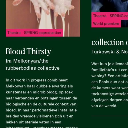
Theatre
SPRING co
World premiere
Theatre
SPRING coproduction
collection 
Blood Thirsty
Turkowski & N
Ira Melkonyan/the
Wat kun je allemaal
rubberbodies collective
familiefoto’s uit e
woning? Een artisti
In dit work in progress combineert
een Pools duo dat 
Melkonyan haar dubbele ervaring als
de kamers waar werd
kunstenaar en microbioloog, op zoek
toekomstige wereldo
naar verbanden en botsingen tussen de
afgelegen dorpen aa
biologische en de culturele context van
van de wereld.
bloed. In haar performatieve installatie
breiden vreemde visioenen zich uit en
lekken uit steriele vaten in een