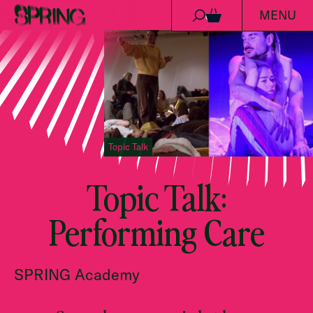
MENU
Ga naar de inhoud
0
Topic Talk
Topic Talk:
Performing Care
SPRING Academy