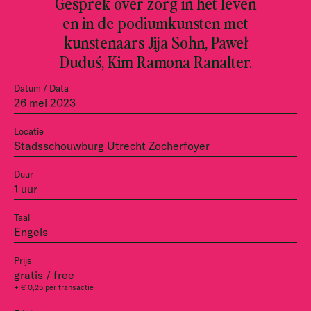
Gesprek over zorg in het leven
en in de podiumkunsten met
kunstenaars Jija Sohn, Paweł
Duduś, Kim Ramona Ranalter.
Datum / Data
26 mei 2023
Locatie
Stadsschouwburg Utrecht Zocherfoyer
Duur
1 uur
Taal
Engels
Prijs
gratis / free
+ € 0,25 per transactie