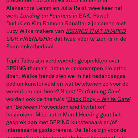
presenteert op SPRING 2023 samen met
Aleksandra Lemm en Julia Reist twee keer het
werk
Landing on Feathers
in BAK. Paweł
Duduś en Kim Ramona Ranalter zijn samen met
Lucy Wilke makers van
SCORES THAT SHAPED
OUR FRIENDSHIP
,
dat twee keer te zien is in de
Paardenkathedraal.
Topic Talks zijn verdiepende gesprekken over
SPRING thema’s: actuele onderwerpen die ertoe
doen. Welke trends zien we in het hedendaagse
podiumkunstenveld en wat betekenen ze voor de
wereld om ons heen? Naast ‘Performing Care’
worden ook de thema’s ‘
Black Body – White Gaze
’
en ‘
Between Provocation and Invitation
’
besproken. Moderator Merel Heering gaat het
gesprek aan met SPRING kunstenaars en/of
interessante gastsprekers. De Talks zijn voor de
nieuwsgierige luisteraar, de kritische expert, de