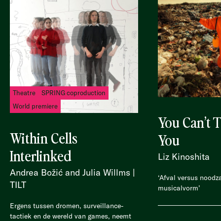
Theatre
SPRING coproduction
World premiere
You Can’t T
Within Cells
You
Interlinked
Liz Kinoshita
Andrea Božić and Julia Willms |
‘Afval versus noodz
TILT
musicalvorm’
Ergens tussen dromen, surveillance-
tactiek en de wereld van games, neemt