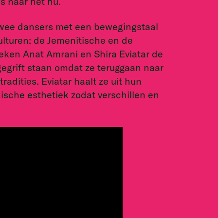
s naar het nu.
twee dansers met een bewegingstaal
ulturen: de Jemenitische en de
eken Anat Amrani en Shira Eviatar de
egrift staan omdat ze teruggaan naar
radities. Eviatar haalt ze uit hun
ische esthetiek zodat verschillen en