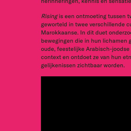
herinneringen, kennis en sensatie
Rising
is een ontmoeting tussen 
geworteld in twee verschillende c
Marokkaanse. In dit duet onderzo
bewegingen die in hun lichamen g
oude, feestelijke Arabisch-joodse t
context en ontdoet ze van hun etn
gelijkenissen zichtbaar worden.