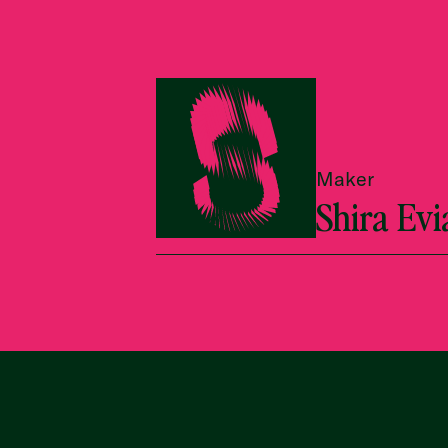
Maker
Shira Evi