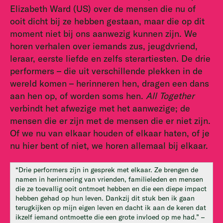
Elizabeth Ward (US) over de mensen die nu of
ooit dicht bij ze hebben gestaan, maar die op dit
moment niet bij ons aanwezig kunnen zijn. We
horen verhalen over iemands zus, jeugdvriend,
leraar, eerste liefde en zelfs sterartiesten. De drie
performers – die uit verschillende plekken in de
wereld komen – herinneren hen, dragen een dans
aan hen op, of worden soms hen.
All Together
verbindt het afwezige met het aanwezige; de
mensen die er zijn met de mensen die er niet zijn.
Of we nu van elkaar houden of elkaar haten, of je
nu hier bent of niet, we horen allemaal bij elkaar.
“Drie performers zijn in gesprek met elkaar. Ze brengen de
namen in herinnering van vrienden, familieleden en mensen
die ze toevallig ooit ontmoet hebben en die een diepe impact
hebben gehad op hun leven. Dankzij dit stuk ben ik gaan
terugkijken op mijn eigen leven en dacht ik aan de keren dat
ikzelf iemand ontmoette die een grote invloed op me had.” –