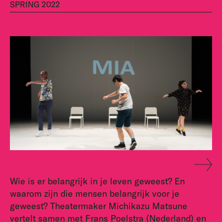
SPRING 2022
Wie is er belangrijk in je leven geweest? En
waarom zijn die mensen belangrijk voor je
geweest? Theatermaker Michikazu Matsune
vertelt samen met Frans Poelstra (Nederland) en