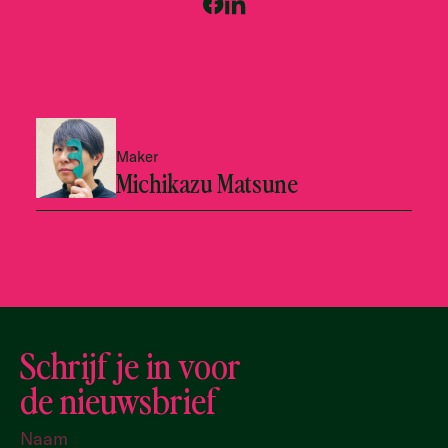
Maker
Michikazu Matsune
Schrijf je in voor
de nieuwsbrief