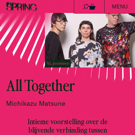
MENU
Ga naar de inhoud
0
NL premiere
All Together
Michikazu Matsune
Intieme voorstelling over de
blijvende verbinding tussen