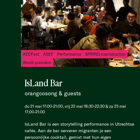
AECFest
ASEF
Performance
SPRING coproduction
World premiere
IsLand Bar
orangcosong & guests
do 21 mei 17:00-21:00, vrij 22 mei 18:30-22:30 & za 23 mei
17:00-21:00
IsLand Bar is een storytelling performance in Utrechtse
cafés. Aan de bar serveren migranten je een
persoonlijke cocktail, gemixt met hun eigen