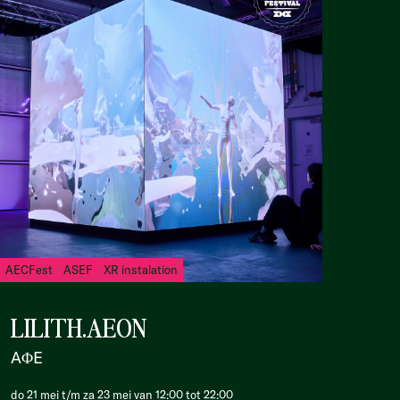
AECFest
ASEF
XR instalation
LILITH.AEON
AΦE
do 21 mei t/m za 23 mei van 12:00 tot 22:00