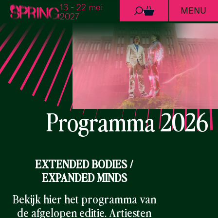
13 - 22 mei
MENU
Ga naar de inhoud
0
2027
Programma 2026
EXTENDED BODIES /
EXPANDED MINDS
Bekijk hier het programma van
de afgelopen editie. Artiesten