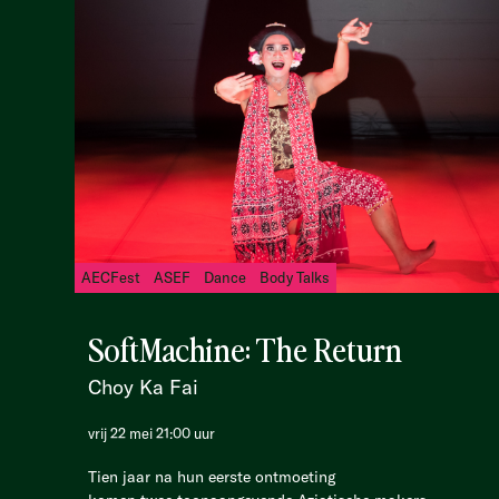
AECFest
ASEF
Dance
Body Talks
SoftMachine: The Return
Choy Ka Fai
vrij 22 mei 21:00 uur
Tien jaar na hun eerste ontmoeting