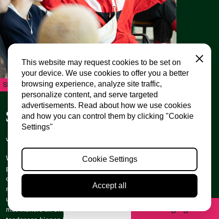
Close
This website may request cookies to be set on
your device. We use cookies to offer you a better
browsing experience, analyze site traffic,
SPRING Academy
personalize content, and serve targeted
advertisements. Read about how we use cookies
SPRING Academy Trajecten
and how you can control them by clicking "Cookie
Settings"
vrij 15 mei t/m za 23 mei
Wil je meer ontdekken over hedendaagse
Cookie Settings
podiumkunsten? Doe mee SPRING Academy! We
organiseren lezingen met makers, leesgroepen,
Accept all
masterclasses, workshops en artistieke
uitwisselingen. Ontmoet vakgenoten, leg contacten
Feedback?
Beweging uit
met makers en ontdek nieuwe impulsen en