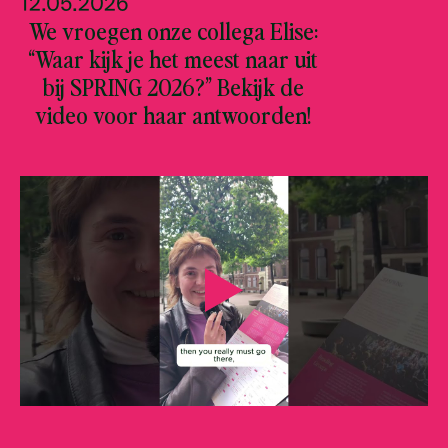
12.05.2026
We vroegen onze collega Elise:
“Waar kijk je het meest naar uit
bij SPRING 2026?” Bekijk de
video voor haar antwoorden!