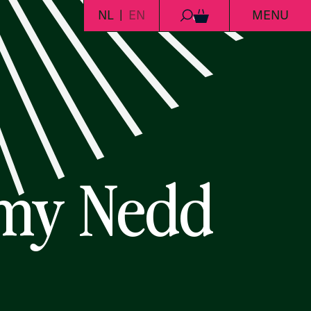
NL
EN
MENU
0
emy Nedd