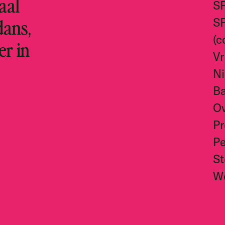
aal
S
dans,
S
(c
er in
Vr
N
Ba
O
Pr
Pe
S
W