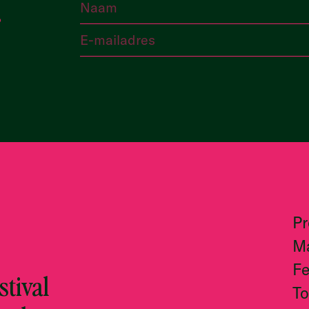
P
M
Fe
tival
To