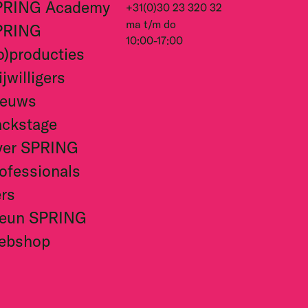
PRING Academy
+31(0)30 23 320 32
ma t/m do
PRING
10:00-17:00
o)producties
ijwilligers
ieuws
ckstage
ver SPRING
ofessionals
rs
teun SPRING
ebshop