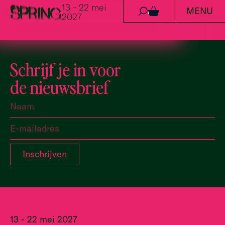
13 - 22 mei
MENU
Ga naar de inhoud
0
2027
Schrijf je in voor
de nieuwsbrief
13 - 22 mei 2027