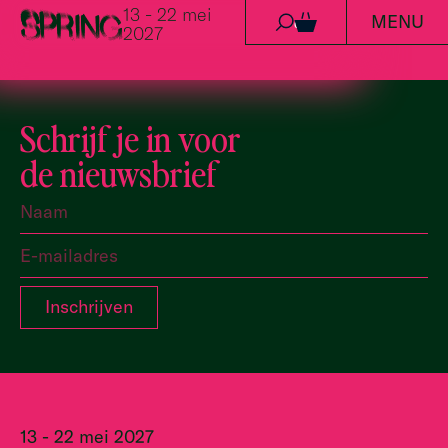
13 - 22 mei
MENU
Ga naar de inhoud
0
2027
Schrijf je in voor
de nieuwsbrief
13 - 22 mei 2027