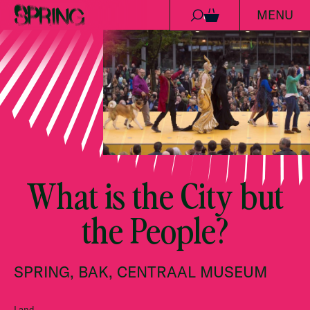
MENU
Ga naar de inhoud
0
What is the City but
the People?
SPRING, BAK, CENTRAAL MUSEUM
Land