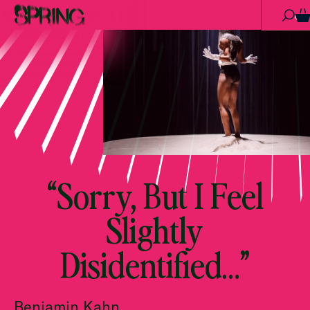
Ga naar de inhoud
0
“Sorry, But I Feel
Slightly
Disidentified…”
Benjamin Kahn