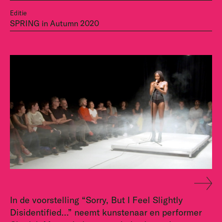
Editie
SPRING in Autumn 2020
In de voorstelling “Sorry, But I Feel Slightly
Disidentified…” neemt kunstenaar en performer