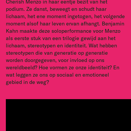
Cherish Menzo in haar eentje bezit van het
podium. Ze danst, beweegt en schudt haar
lichaam, het ene moment ingetogen, het volgende
moment alsof haar leven ervan afhangt. Benjamin
Kahn maakte deze soloperformance voor Menzo
als eerste stuk van een trilogie gewijd aan het
lichaam, stereotypen en identiteit. Wat hebben
stereotypen die van generatie op generatie
worden doorgegeven, voor invloed op ons
wereldbeeld? Hoe vormen ze onze identiteit? En
wat leggen ze ons op sociaal en emotioneel
gebied in de weg?