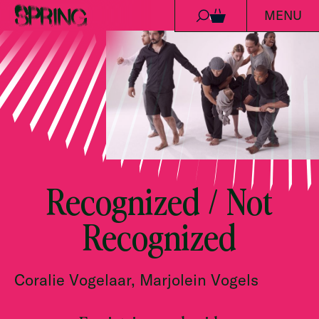
MENU
Ga naar de inhoud
0
Recognized / Not
Recognized
Coralie Vogelaar, Marjolein Vogels