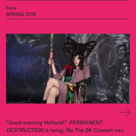
Editie
SPRING 2019
“Good evening Holland!”
PERMANENT
DESTRUCTION
is terug. Na The SK Concert van