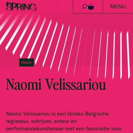
MENU
Ga naar de inhoud
0
Maker
Naomi Velissariou
Naomi Velissariou is een Grieks-Belgische
regisseur, schrijver, acteur en
performancekunstenaar met een fascinatie voor