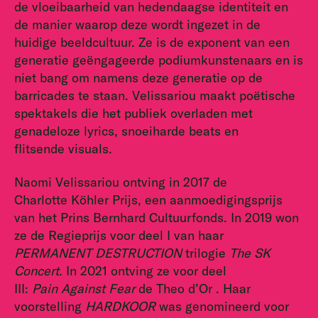
de vloeibaarheid van hedendaagse identiteit en
de manier waarop deze wordt ingezet in de
huidige beeldcultuur. Ze is de exponent van een
generatie geëngageerde podiumkunstenaars en is
niet bang om namens deze generatie op de
barricades te staan. Velissariou maakt poëtische
spektakels die het publiek overladen met
genadeloze lyrics, snoeiharde beats en
flitsende visuals.
Naomi Velissariou ontving in 2017 de
Charlotte Köhler Prijs, een aanmoedigingsprijs
van het Prins Bernhard Cultuurfonds. In 2019 won
ze de Regieprijs voor deel I van haar
PERMANENT DESTRUCTION
trilogie
The SK
Concert
. In 2021 ontving ze voor deel
III:
Pain Against Fear
de Theo d’Or . Haar
voorstelling
HARDKOOR
was genomineerd voor