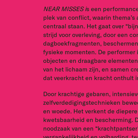
NEAR MISSES i
s een performance
plek van conflict, waarin thema’s 
centraal staan. Het gaat over “bij
strijd voor overleving, door een c
dagboekfragmenten, beschermend
fysieke momenten. De performer 
objecten en draagbare elementen,
van het lichaam zijn, en samen cr
dat veerkracht en kracht onthult 
Door krachtige gebaren, intensie
zelfverdedigingstechnieken bewee
en woede. Het verkent de diepere l
kwetsbaarheid en bescherming. De 
noodzaak van een “krachtpantser”
vergankelijkheid en volharding, ter