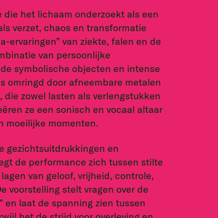
 die het lichaam onderzoekt als een
als verzet, chaos en transformatie
na-ervaringen” van ziekte, falen en de
ombinatie van persoonlijke
e symbolische objecten en intense
is omringd door afneembare metalen
 die zowel lasten als verlengstukken
eëren ze een sonisch en vocaal altaar
in moeilijke momenten.
ve gezichtsuitdrukkingen en
gt de performance zich tussen stilte
agen van geloof, vrijheid, controle,
voorstelling stelt vragen over de
 en laat de spanning zien tussen
wijl het de strijd voor overleving en