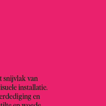
t snijvlak van
uele installatie.
verdediging en
stilte en woede,