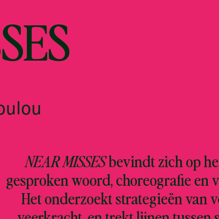
SSES
oulou
NEAR MISSES
bevindt zich op he
gesproken woord, choreografie en vis
Het onderzoekt strategieën van 
veerkracht, en trekt lijnen tussen 