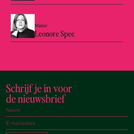
Maker
Leonore Spee
Schrijf je in voor
de nieuwsbrief