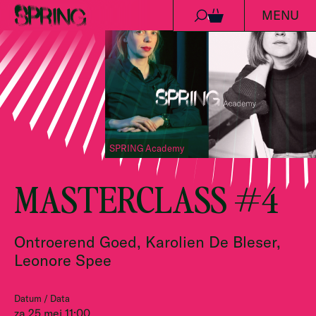
MENU
Ga naar de inhoud
0
SPRING Academy
MASTERCLASS #4
Ontroerend Goed, Karolien De Bleser,
Leonore Spee
Datum / Data
za 25 mei 11:00