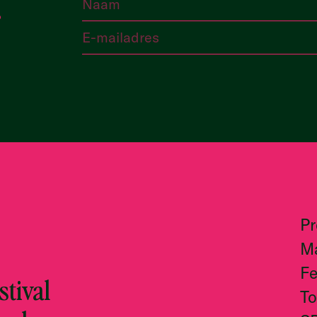
P
M
Fe
tival
To