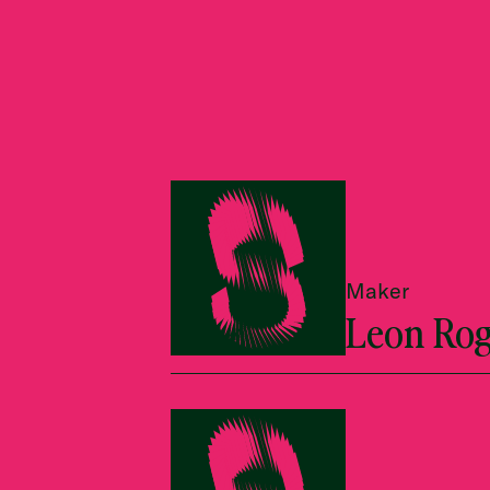
Maker
Leon Rog