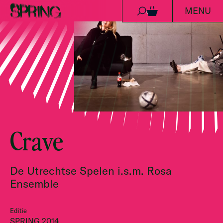
MENU
Ga naar de inhoud
0
Crave
De Utrechtse Spelen i.s.m. Rosa
Ensemble
Editie
SPRING 2014