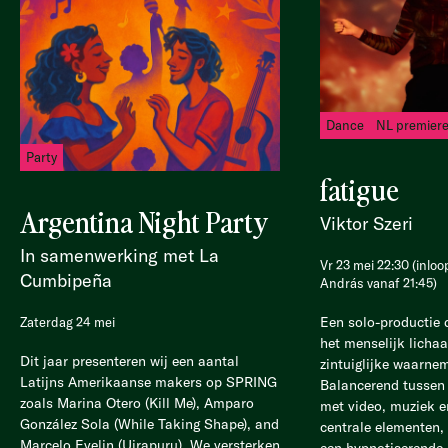
Dance
NL premier
Party
fatigue
Argentina Night Party
Viktor Szeri
In samenwerking met La
Vr 23 mei 22:30 (inlo
Cumbipeña
András vanaf 21:45)
Een solo-productie 
Zaterdag 24 mei
het menselijk licha
Dit jaar presenteren wij een aantal
zintuiglijke waarne
Latijns Amerikaanse makers op SPRING
Balancerend tussen 
zoals Marina Otero (Kill Me), Amparo
met video, muziek e
González Sola (While Taking Shape), and
centrale elementen, 
Marcelo Evelin (Uirapuru). We versterken
een hypnotiserende r