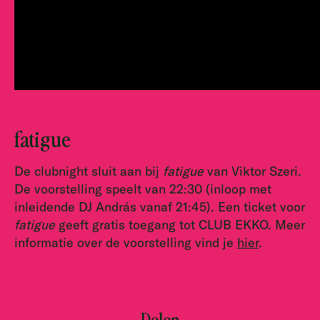
fatigue
De clubnight sluit aan bij
fatigue
van Viktor Szeri.
De voorstelling speelt van 22:30 (inloop met
inleidende DJ András vanaf 21:45). Een ticket voor
fatigue
geeft gratis toegang tot CLUB EKKO. Meer
informatie over de voorstelling vind je
hier
.
Delen