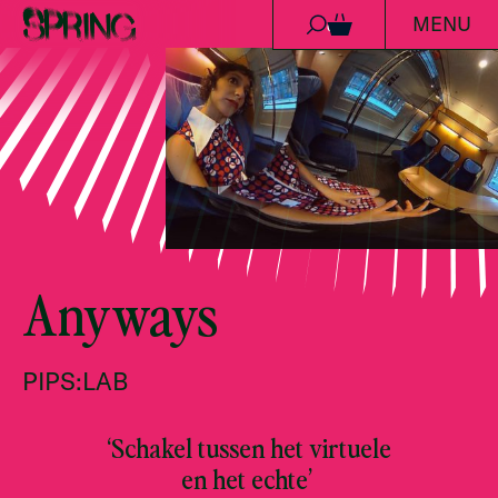
MENU
Ga naar de inhoud
0
Anyways
PIPS:LAB
‘Schakel tussen het virtuele
en het echte’