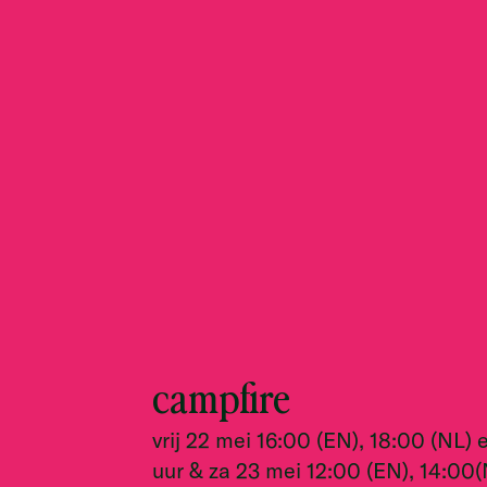
campfire
vrij 22 mei 16:00 (EN), 18:00 (NL)
uur & za 23 mei 12:00 (EN), 14:00(