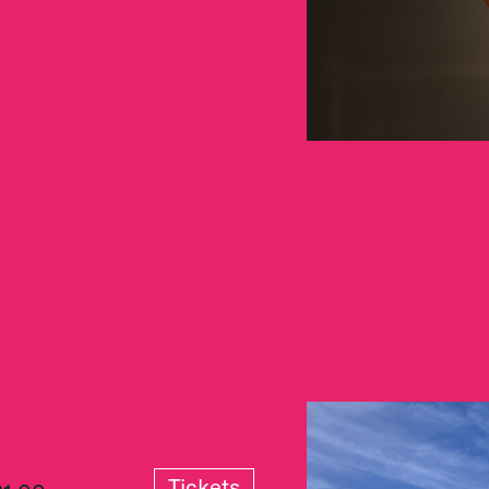
Tickets