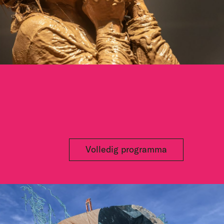
Volledig programma