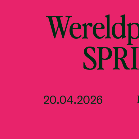
Wereldp
SPR
20.04.2026