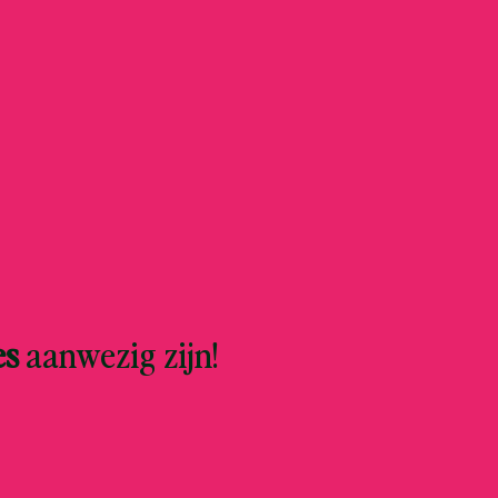
es
aanwezig zijn!