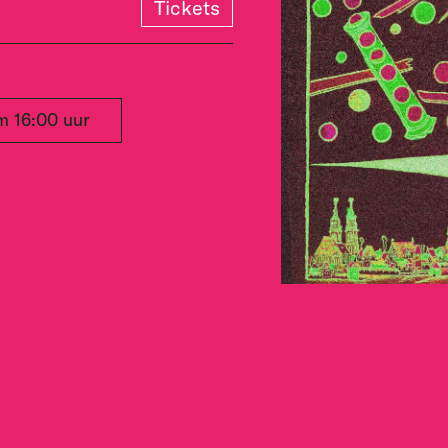
Tickets
m 16:00 uur