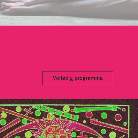
Volledig programma