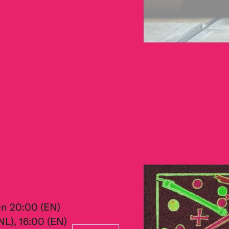
 en 20:00 (EN)
NL), 16:00 (EN)