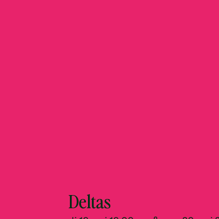
Deltas