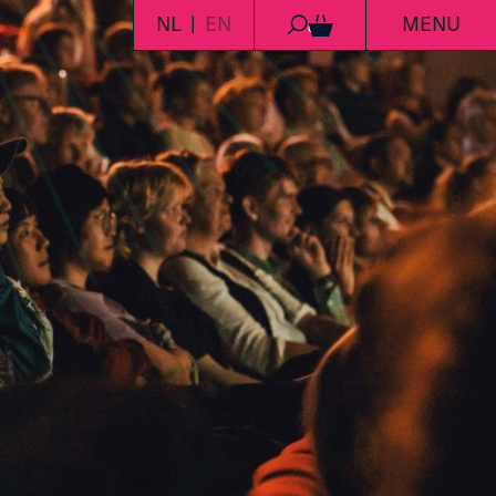
NL
EN
MENU
0