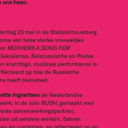
m ons heen.
onderdag 23 mei in de Stadsschouwburg
mma van twee sterke vrouwelijke
oor
MOTHERS A SONG FOR
 Oekraïense, Belarussische en Poolse
n krachtige, muzikale performance is
eflecteerd op hoe de Russische
ns heeft beïnvloed.
ette Ingvartsen
de Nederlandse
werk: in de solo
RUSH
, gemaakt voor
 vaste samenwerkingspartner,
nten uit eerdere werken. Samen
en en contexten, en reflecteren ze op