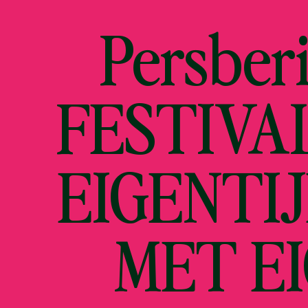
Persber
FESTIVA
EIGENTI
MET E