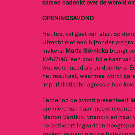
samen nadenkt over de wereld o
OPENINGSAVOND
Het festival gaat van start op d
Utrecht met een bijzonder progra
makers:
Marta Górnicka
brengt v
WARTIME
een koor bij elkaar van
vrouwen: moeders en dochters. Ee
het resultaat, waarmee wordt ger
imperialistische agressie hun leve
Eerder op de avond presenteert
M
première van haar meest recente 
Manon Santkin, vriendin en haar
heractiveert Ingvartsen hoogtepu
zoeken ze naar nieuwe betekeniss