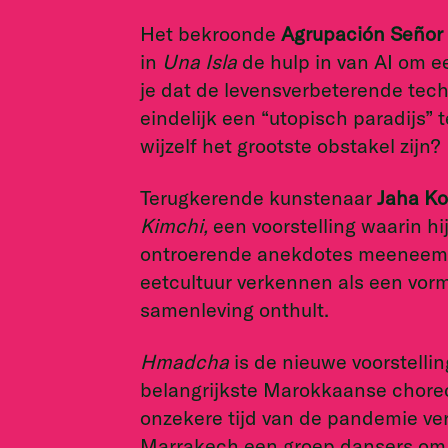
Het bekroonde
Agrupación Señor
in
Una Isla
de hulp in van AI om e
je dat de levensverbeterende tec
eindelijk een “utopisch paradijs” t
wijzelf het grootste obstakel zijn?
Terugkerende kunstenaar
Jaha K
Kimchi,
een voorstelling waarin hi
ontroerende anekdotes meeneemt o
eetcultuur verkennen als een vorm
samenleving onthult.
Hmadcha
is
de nieuwe voorstelli
belangrijkste Marokkaanse choreo
onzekere tijd van de pandemie ve
Marrakech een groep dansers om z