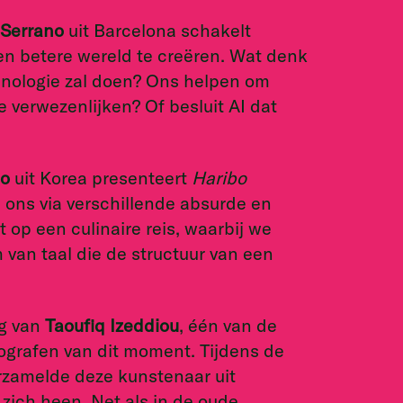
 Serrano
uit Barcelona schakelt
en betere wereld te creëren. Wat denk
hnologie zal doen? Ons helpen om
e verwezenlijken? Of besluit AI dat
oo
uit Korea presenteert
Haribo
j ons via verschillende absurde en
p een culinaire reis, waarbij we
 van taal die de structuur van een
ng van
Taoufiq Izeddiou
, één van de
grafen van dit moment. Tijdens de
rzamelde deze kunstenaar uit
ich heen. Net als in de oude