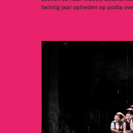
twintig jaar optreden op podia ove