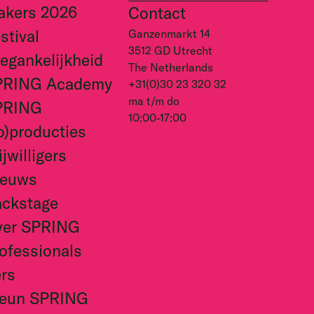
akers 2026
Contact
stival
Ganzenmarkt 14
3512 GD Utrecht
egankelijkheid
The Netherlands
PRING Academy
+31(0)30 23 320 32
ma t/m do
PRING
10:00-17:00
o)producties
ijwilligers
ieuws
ckstage
ver SPRING
ofessionals
rs
teun SPRING