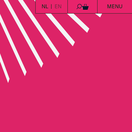
NL
EN
MENU
0