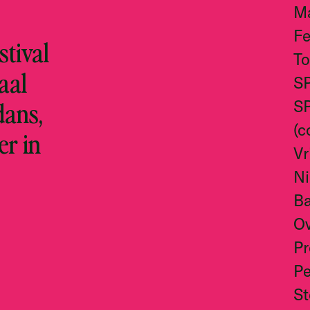
M
Fe
tival
To
aal
S
dans,
S
(c
er in
Vr
N
Ba
O
Pr
Pe
S