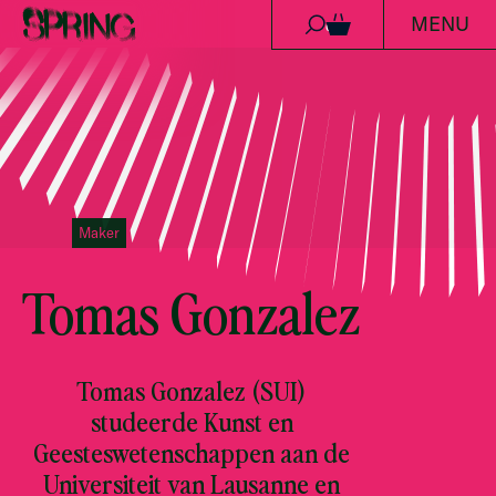
MENU
Ga naar de inhoud
0
Maker
Tomas Gonzalez
Tomas Gonzalez (SUI)
studeerde Kunst en
Geesteswetenschappen aan de
Universiteit van Lausanne en