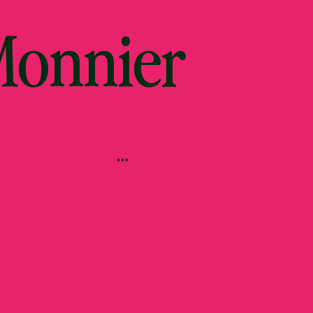
Monnier
…