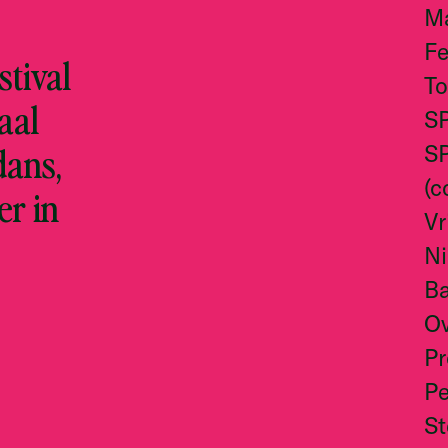
M
Fe
tival
To
aal
S
dans,
S
(c
er in
Vr
N
Ba
O
Pr
Pe
S