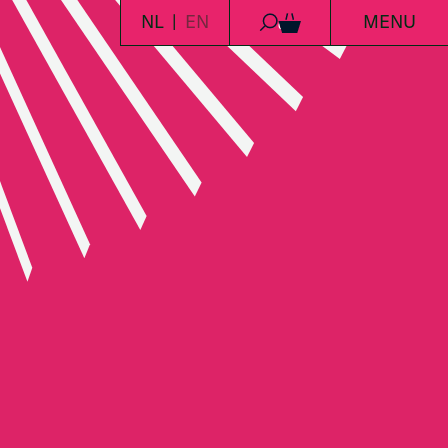
NL
EN
MENU
0