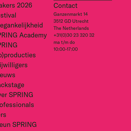
akers 2026
Contact
stival
Ganzenmarkt 14
3512 GD Utrecht
egankelijkheid
The Netherlands
PRING Academy
+31(0)30 23 320 32
ma t/m do
PRING
10:00-17:00
o)producties
ijwilligers
ieuws
ckstage
ver SPRING
ofessionals
rs
teun SPRING