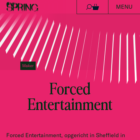
MENU
Ga naar de inhoud
0
Maker
Forced
Entertainment
Forced Entertainment, opgericht in Sheffield in