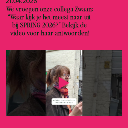
21.04.2026
We vroegen onze collega Zwaan:
“Waar kijk je het meest naar uit
bij SPRING 2026?” Bekijk de
video voor haar antwoorden!