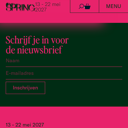
13 - 22 mei
MENU
Ga naar de inhoud
0
2027
Schrijf je in voor
de nieuwsbrief
13 - 22 mei 2027