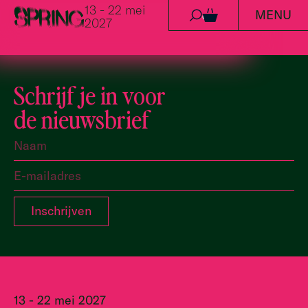
13 - 22 mei
MENU
Ga naar de inhoud
0
2027
Schrijf je in voor
de nieuwsbrief
13 - 22 mei 2027