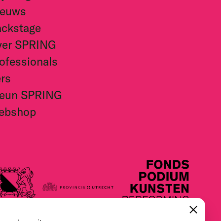
ieuws
ckstage
ver SPRING
ofessionals
rs
teun SPRING
ebshop
Close