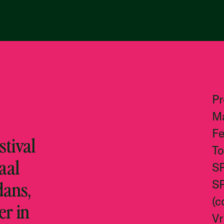
P
M
Fe
tival
To
aal
S
dans,
S
(c
er in
Vr