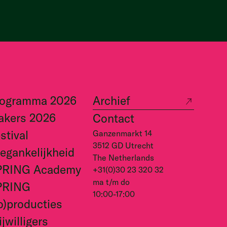
rogramma 2026
Archief
akers 2026
Contact
stival
Ganzenmarkt 14
3512 GD Utrecht
egankelijkheid
The Netherlands
PRING Academy
+31(0)30 23 320 32
ma t/m do
PRING
10:00-17:00
o)producties
ijwilligers