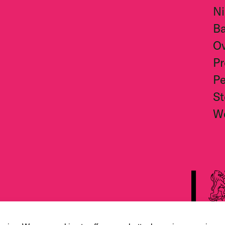
N
Ba
O
Pr
Pe
S
W