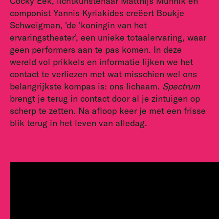
Cocky Eek, lichtkunstenaar Matthijs Munnik en
componist Yannis Kyriakides creëert Boukje
Schweigman, 'de 'koningin van het
ervaringstheater', een unieke totaalervaring, waar
geen performers aan te pas komen. In deze
wereld vol prikkels en informatie lijken we het
contact te verliezen met wat misschien wel ons
belangrijkste kompas is: ons lichaam.
Spectrum
brengt je terug in contact door al je zintuigen op
scherp te zetten. Na afloop keer je met een frisse
blik terug in het leven van alledag.