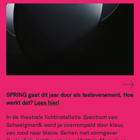
SPRING gaat dit jaar door als testevenement. Hoe
werkt dat?
Lees hier
!
In de theatrale lichtinstallatie
Spectrum
van
Schweigman& word je overrompeld door kleur,
van rood naar blauw. Samen met vormgever