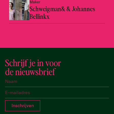
Maker
Schweigman& & Johannes
Bellinkx
Schrijf je in voor
de nieuwsbrief