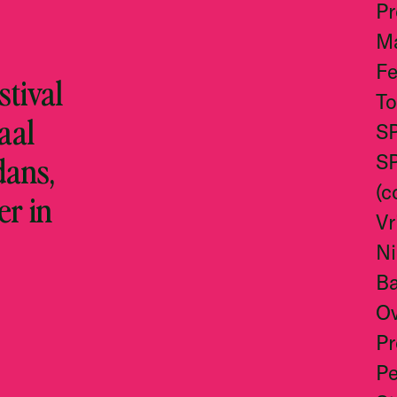
P
M
Fe
tival
To
aal
S
dans,
S
(c
er in
Vr
N
Ba
O
Pr
Pe