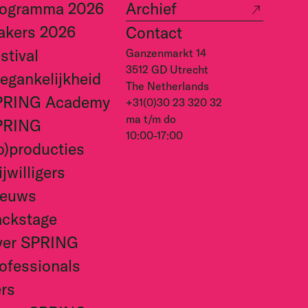
rogramma 2026
Archief
akers 2026
Contact
stival
Ganzenmarkt 14
3512 GD Utrecht
egankelijkheid
The Netherlands
PRING Academy
+31(0)30 23 320 32
ma t/m do
PRING
10:00-17:00
o)producties
ijwilligers
ieuws
ckstage
ver SPRING
ofessionals
rs